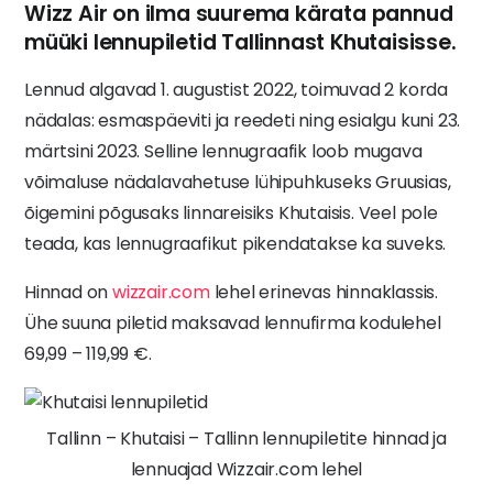
Wizz Air on ilma suurema kärata pannud
müüki lennupiletid Tallinnast Khutaisisse.
Lennud algavad 1. augustist 2022, toimuvad 2 korda
nädalas: esmaspäeviti ja reedeti ning esialgu kuni 23.
märtsini 2023. Selline lennugraafik loob mugava
võimaluse nädalavahetuse lühipuhkuseks Gruusias,
õigemini põgusaks linnareisiks Khutaisis. Veel pole
teada, kas lennugraafikut pikendatakse ka suveks.
Hinnad on
wizzair.com
lehel erinevas hinnaklassis.
Ühe suuna piletid maksavad lennufirma kodulehel
69,99 – 119,99 €.
Tallinn – Khutaisi – Tallinn lennupiletite hinnad ja
lennuajad Wizzair.com lehel