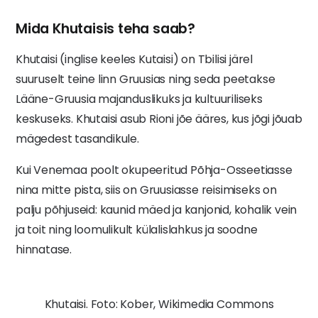
Mida Khutaisis teha saab?
Khutaisi (inglise keeles Kutaisi) on Tbilisi järel
suuruselt teine linn Gruusias ning seda peetakse
Lääne-Gruusia majanduslikuks ja kultuuriliseks
keskuseks. Khutaisi asub Rioni jõe ääres, kus jõgi jõuab
mägedest tasandikule.
Kui Venemaa poolt okupeeritud Põhja-Osseetiasse
nina mitte pista, siis on Gruusiasse reisimiseks on
palju põhjuseid: kaunid mäed ja kanjonid, kohalik vein
ja toit ning loomulikult külalislahkus ja soodne
hinnatase.
Khutaisi. Foto: Kober, Wikimedia Commons