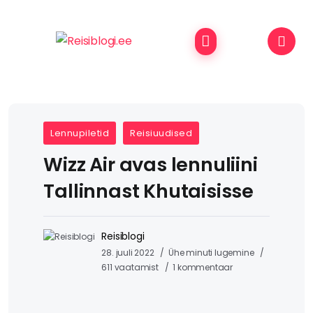
Lennupiletid
Reisiuudised
Wizz Air avas lennuliini
Tallinnast Khutaisisse
Reisiblogi
28. juuli 2022
Ühe minuti lugemine
611 vaatamist
1 kommentaar