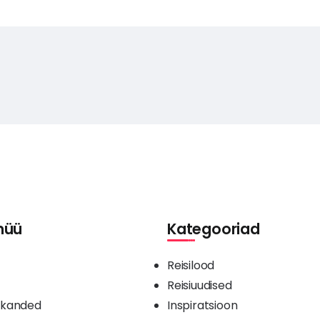
nüü
Kategooriad
Reisilood
Reisiuudised
sekanded
Inspiratsioon