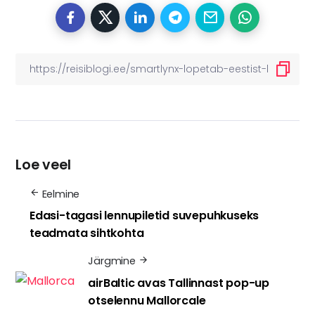
Loe veel
Eelmine
Edasi-tagasi lennupiletid suvepuhkuseks
teadmata sihtkohta
Järgmine
airBaltic avas Tallinnast pop-up
otselennu Mallorcale