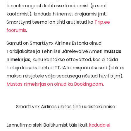
lennufirmaga sh kohtusse kaebamist (ja seal
kaotamist), lendude hilinemisi, ärajäämisi jmt.
SmartLynxi teemal on tihti arutletud ka
Trip.ee
foorumis
.
Samuti on SmartLynx Airlines Estonia olnud
Tarbijakaitse ja Tehnilise Järelevalve Ameti
mustas
nimekirjas
, kuhu kantakse ettevõtted, kes ei täida
tarbija kasuks tehtud TTJA komisjoni otsuseid (ehk ei
maksa reisijatele välja seadusega nõutud hüvitisi jm).
Mustas nimekirjas on olnud ka Booking.com
.
SmartLynx Airlines ületas tihti uudistekünnise
Lennufirma siiski Baltikumist täielikult
kaduda ei