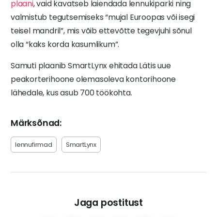
plaani
, vaid kavatseb laiendada lennukiparki ning
valmistub tegutsemiseks “mujal Euroopas või isegi
teisel mandril”, mis võib ettevõtte tegevjuhi sõnul
olla “kaks korda kasumlikum”.
Samuti plaanib SmartLynx ehitada Lätis uue
peakorterihoone olemasoleva kontorihoone
lähedale, kus asub 700 töökohta.
Märksõnad:
lennufirmad
SmartLynx
Jaga postitust