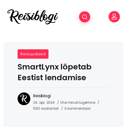
Reisiuudised
SmartLynx lõpetab
Eestist lendamise
Reisiblogi
24. apr. 2024
Ühe minuti lugemine
590 vaatamist
0 kommentaari