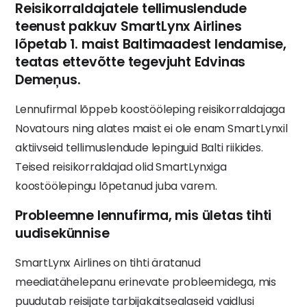
Reisikorraldajatele tellimuslendude
teenust pakkuv SmartLynx Airlines
lõpetab 1. maist Baltimaadest lendamise,
teatas ettevõtte tegevjuht Edvinas
Demeņus.
Lennufirmal lõppeb koostööleping reisikorraldajaga
Novatours ning alates maist ei ole enam SmartLynxil
aktiivseid tellimuslendude lepinguid Balti riikides.
Teised reisikorraldajad olid SmartLynxiga
koostöölepingu lõpetanud juba varem.
Probleemne lennufirma, mis ületas tihti
uudisekünnise
SmartLynx Airlines on tihti äratanud
meediatähelepanu erinevate probleemidega, mis
puudutab reisijate tarbijakaitsealaseid vaidlusi