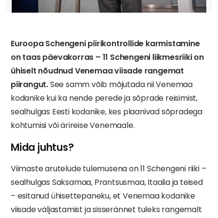
Euroopa Schengeni piirikontrollide karmistamine
on taas päevakorras – 11 Schengeni liikmesriiki on
ühiselt nõudnud Venemaa viisade rangemat
piirangut.
See samm võib mõjutada nii Venemaa
kodanike kui ka nende perede ja sõprade reisimist,
sealhulgas Eesti kodanike, kes plaanivad sõpradega
kohtumisi või ärireise Venemaale.
Mida juhtus?
Viimaste arutelude tulemusena on 11 Schengeni riiki –
sealhulgas Saksamaa, Prantsusmaa, Itaalia ja teised
– esitanud ühisettepaneku, et Venemaa kodanike
viisade väljastamist ja sisserännet tuleks rangemalt