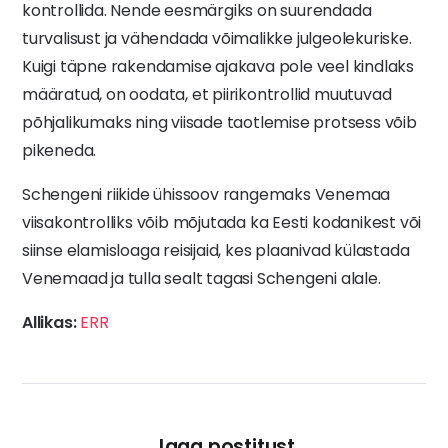
kontrollida. Nende eesmärgiks on suurendada
turvalisust ja vähendada võimalikke julgeolekuriske.
Kuigi täpne rakendamise ajakava pole veel kindlaks
määratud, on oodata, et piirikontrollid muutuvad
põhjalikumaks ning viisade taotlemise protsess võib
pikeneda.
Schengeni riikide ühissoov rangemaks Venemaa
viisakontrolliks võib mõjutada ka Eesti kodanikest või
siinse elamisloaga reisijaid, kes plaanivad külastada
Venemaad ja tulla sealt tagasi Schengeni alale.
Allikas:
ERR
Jaga postitust