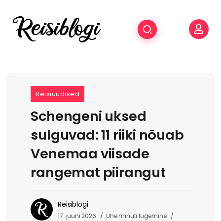
Reisiuudised
Schengeni uksed
sulguvad: 11 riiki nõuab
Venemaa viisade
rangemat piirangut
Reisiblogi
17. juuni 2026
Ühe minuti lugemine