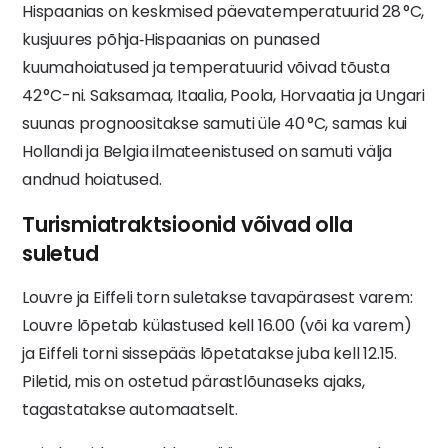
Hispaanias on keskmised päevatemperatuurid 28 °C,
kusjuures põhja‑Hispaanias on punased
kuumahoiatused ja temperatuurid võivad tõusta
42 °C-ni. Saksamaa, Itaalia, Poola, Horvaatia ja Ungari
suunas prognoositakse samuti üle 40 °C, samas kui
Hollandi ja Belgia ilmateenistused on samuti välja
andnud hoiatused.
Turismiatraktsioonid võivad olla
suletud
Louvre ja Eiffeli torn suletakse tavapärasest varem:
Louvre lõpetab külastused kell 16.00 (või ka varem)
ja Eiffeli torni sissepääs lõpetatakse juba kell 12.15.
Piletid, mis on ostetud pärastlõunaseks ajaks,
tagastatakse automaatselt.