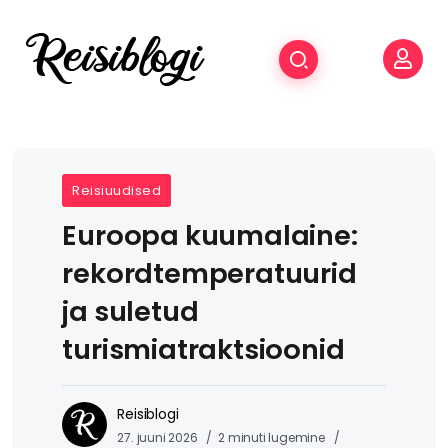
Reisiuudised
Euroopa kuumalaine:
rekordtemperatuurid
ja suletud
turismiatraktsioonid
Reisiblogi
27. juuni 2026
2 minuti lugemine