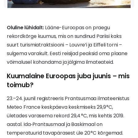
Oluline lühidalt:
Lääne-Euroopas on praegu
rekordkõrge kuumus, mis on sundinud Pariisi kaks
suurt turismiatraktsiooni – Louvre’i ja Eiffeli torni –
sulgema varakult. Eesti reisijad peaksid oma plaane
võimalusel kohandama ja jälgima ilmateateid.
Kuumalaine Euroopas juba juunis – mis
toimub?
23.–24. juunil registreeris Prantsusmaa ilmateenistus
Meteo France keskpäeva keskmiseks 29,9 °C,
ületades varasema rekord 29,4 °C, mis kehtis 2019.
aastal. Ida‑Prantsusmaal ja Baskimaal on
temperatuurid tavapärasest üle 20 °C kõrgemad.