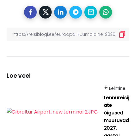
Loe veel
Eelmine
Lennureisij
ate
õigused
muutuvad
2027.
aastal