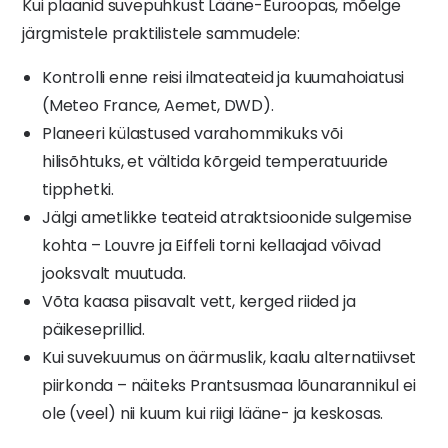
Kui plaanid suvepuhkust Lääne-Euroopas, mõelge
järgmistele praktilistele sammudele:
Kontrolli enne reisi ilmateateid ja kuumahoiatusi
(Meteo France, Aemet, DWD).
Planeeri külastused varahommikuks või
hilisõhtuks, et vältida kõrgeid temperatuuride
tipphetki.
Jälgi ametlikke teateid atraktsioonide sulgemise
kohta – Louvre ja Eiffeli torni kellaajad võivad
jooksvalt muutuda.
Võta kaasa piisavalt vett, kerged riided ja
päikeseprillid.
Kui suvekuumus on äärmuslik, kaalu alternatiivset
piirkonda – näiteks Prantsusmaa lõunarannikul ei
ole (veel) nii kuum kui riigi lääne- ja keskosas.