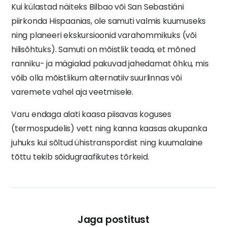
Kui külastad näiteks Bilbao või San Sebastiáni
piirkonda Hispaanias, ole samuti valmis kuumuseks
ning planeeri ekskursioonid varahommikuks (või
hilisõhtuks). Samuti on mõistlik teada, et mõned
ranniku- ja mägialad pakuvad jahedamat õhku, mis
võib olla mõistlikum alternatiiv suurlinnas või
varemete vahel aja veetmisele.
Varu endaga alati kaasa piisavas koguses
(termospudelis) vett ning kanna kaasas akupanka
juhuks kui sõltud ühistranspordist ning kuumalaine
tõttu tekib sõidugraafikutes tõrkeid.
Jaga postitust