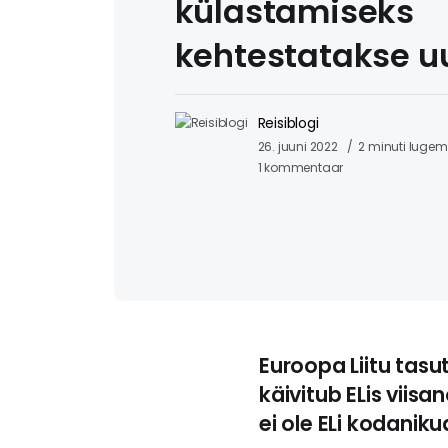
külastamiseks
kehtestatakse 
Reisiblogi
26. juuni 2022
2 minuti luge
1 kommentaar
Euroopa Liitu tasu
käivitub ELis viis
ei ole ELi kodaniku