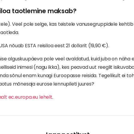
isiloa taotlemine maksab?
le). Veel pole selge, kas teistele vanusegruppidele kehti
taotleda.
USA nõuab ESTA reisiloa eest 21 dollarit (19,90 €).
ise alguskuupäeva pole veel avaldatud, kuid juba on näha 
liseid inimesi (nagu ikka), kes peavad uut reeglit isikuvab
nda sõnul enam kunagi Euroopasse reisida. Tegelikult ei toh
kaotus mõnesaja eurose lennupileti juures?
alt ec.europa.eu lehelt
.