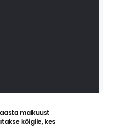
. aasta maikuust
takse kõigile, kes