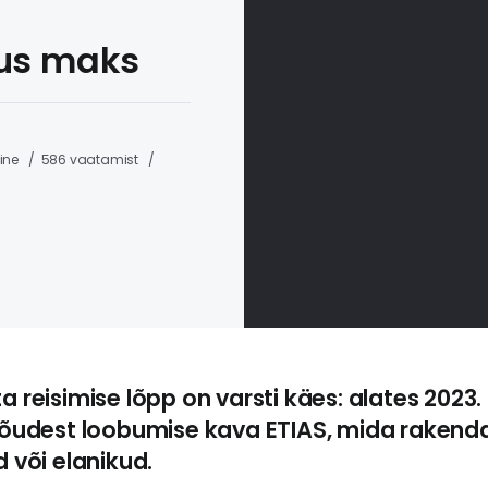
uus maks
mine
586 vaatamist
ta reisimise lõpp on varsti käes: alates 2023
anõudest loobumise kava ETIAS, mida rakenda
d või elanikud.