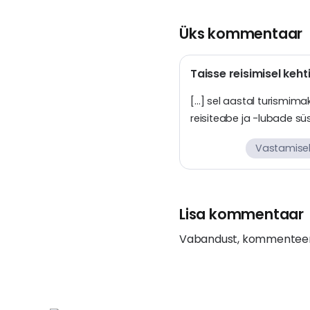
Üks kommentaar
Taisse reisimisel keht
[…] sel aastal turismim
reisiteabe ja -lubade sü
Vastamisek
Lisa kommentaar
Vabandust, kommentee