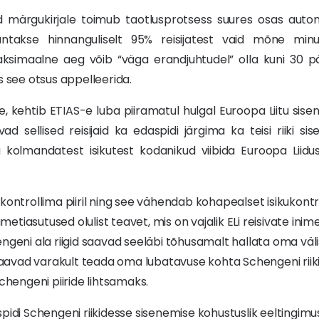
ud märgukirjale toimub taotlusprotsess suures osas auto
ntakse hinnanguliselt 95% reisijatest vaid mõne minu
aksimaalne aeg võib “väga erandjuhtudel” olla kuni 30 päe
s see otsus appelleerida.
e, kehtib ETIAS-e luba piiramatul hulgal Euroopa Liitu si
vad sellised reisijaid ka edaspidi järgima ka teisi riiki si
a kolmandatest isikutest kodanikud viibida Euroopa Liid
kontrollima piiril ning see vähendab kohapealset isikukontr
etiasutused olulist teavet, mis on vajalik ELi reisivate ini
engeni ala riigid saavad seeläbi tõhusamalt hallata oma väl
d saavad varakult teada oma lubatavuse kohta Schengeni rii
Schengeni piiride lihtsamaks.
pidi Schengeni riikidesse sisenemise kohustuslik eeltingimu