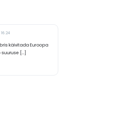
 16.24
bris käivitada Euroopa
o suuruse […]