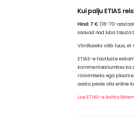
Kui palju ETIAS re
Hind: 7 €
(18-70-aastaste
saavad nad luba tasuta 
Võrdluseks võib tuua, et 
ETIAS-e taotluste esitam
kommentaariumites ka sel
röövimiseks ega plaani e
aasta peale olla eriline 
Loe ETIAS-e kohta lähem