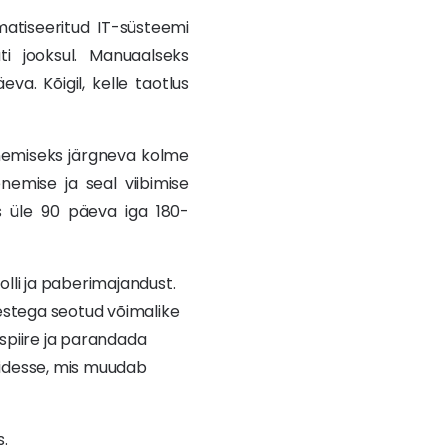
matiseeritud IT-süsteemi
ti jooksul. Manuaalseks
va. Kõigil, kelle taotlus
senemiseks järgneva kolme
senemise ja seal viibimise
us üle 90 päeva iga 180-
olli ja paberimajandust.
mestega seotud võimalike
ispiire ja parandada
kidesse, mis muudab
s.