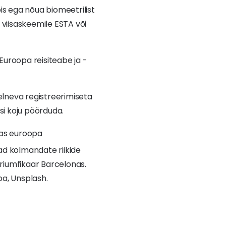
pis ega nõua biomeetrilist
 viisaskeemile ESTA või
uroopa reisiteabe ja -
eelneva registreerimiseta
asi koju pöörduda.
ad kolmandate riikide
 Triumfikaar Barcelonas.
ba, Unsplash.