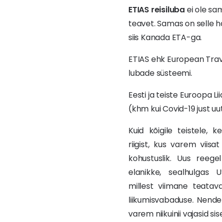
ETIAS reisiluba
ei ole sam
teavet. Samas on selle h
siis Kanada ETA-ga.
ETIAS ehk European Trav
lubade süsteemi.
Eesti ja teiste Euroopa L
(khm kui Covid-19 just uu
Kuid kõigile teistele, 
riigist, kus varem viis
kohustuslik. Uus reeg
elanikke, sealhulgas U
millest viimane teatava
liikumisvabaduse. Nende 
varem niikuinii vajasid si