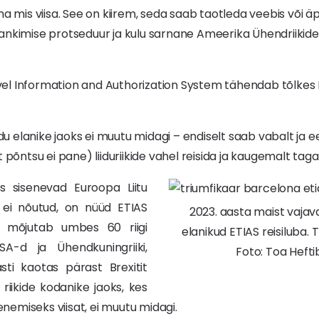
a mis viisa. See on kiirem, seda saab taotleda veebis või ä
ankimise protseduur ja kulu sarnane Ameerika Ühendriikide
el Information and Authorization System tähendab tõlkes E
iidu elanike jaoks ei muutu midagi – endiselt saab vabalt ja 
t põntsu ei pane) liiduriikide vahel reisida ja kaugemalt tag
kes sisenevad Euroopa Liitu
at ei nõutud, on nüüd ETIAS
2023. aasta maist vajav
el mõjutab umbes 60 riigi
elanikud ETIAS reisiluba.
SA-d ja Ühendkuningriiki,
Foto: Toa Hefti
sti kaotas pärast Brexitit
riikide kodanike jaoks, kes
senemiseks viisat, ei muutu midagi.