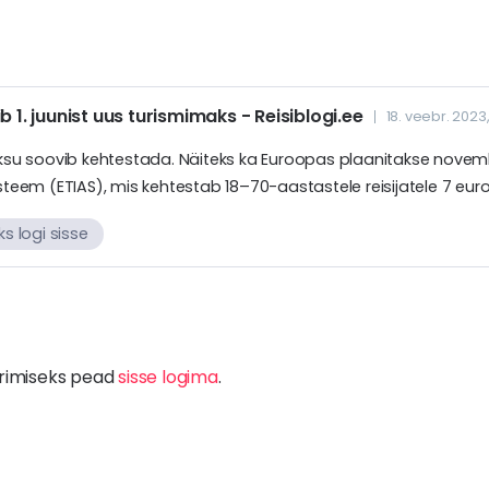
ib 1. juunist uus turismimaks - Reisiblogi.ee
18. veebr. 2023,
aksu soovib kehtestada. Näiteks ka Euroopas plaanitakse novem
steem (ETIAS), mis kehtestab 18–70-aastastele reisijatele 7 eur
s logi sisse
rimiseks pead
sisse logima
.