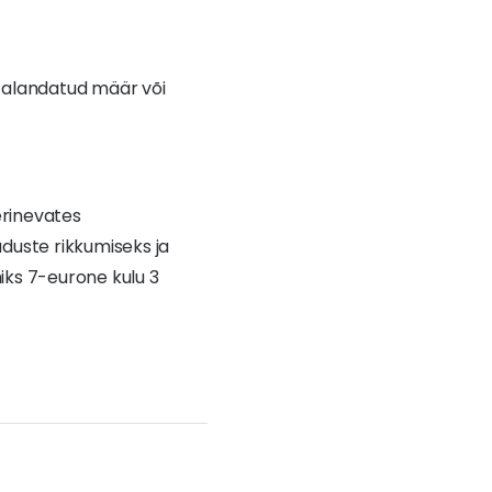
b alandatud määr või
erinevates
aduste rikkumiseks ja
iks 7-eurone kulu 3