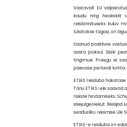
Vastavalt ELi väljastat
kaudu ning heakskiit a
reisikinnituseks kuluv m
lükatakse tagasi, on õigu
Saanud positiivse vastus
aasta jooksul. Siiski pea
tingimusi. Praegu ei sa
päevase perioodi kohta.
ETIAS reisiluba hakatase 
Tänu ETIAS-ele saavad am
riskide hindamiseks. Sch
sisejulgeolekut. Reisija
seadusliku reisimise üle 
ETIAS-e reisiluba on edas