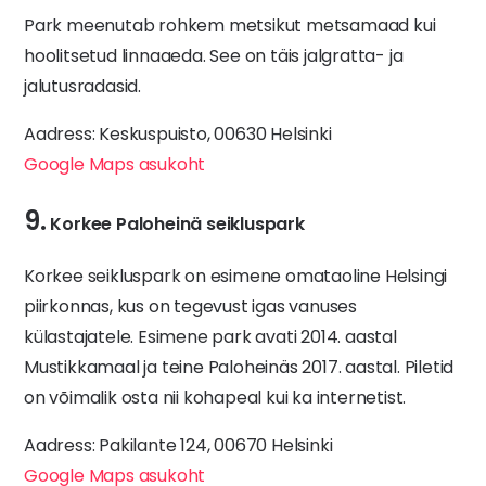
Park meenutab rohkem metsikut metsamaad kui
hoolitsetud linnaaeda. See on täis jalgratta- ja
jalutusradasid.
Aadress: Keskuspuisto, 00630 Helsinki
Google Maps asukoht
9.
Korkee Paloheinä seikluspark
Korkee seikluspark on esimene omataoline Helsingi
piirkonnas, kus on tegevust igas vanuses
külastajatele. Esimene park avati 2014. aastal
Mustikkamaal ja teine Paloheinäs 2017. aastal. Piletid
on võimalik osta nii kohapeal kui ka internetist.
Aadress: Pakilante 124, 00670 Helsinki
Google Maps asukoht