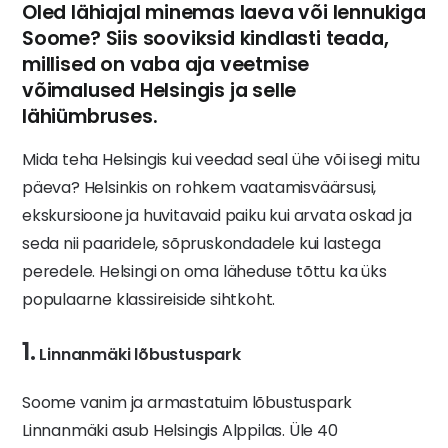
Oled lähiajal minemas laeva või lennukiga
Soome? Siis sooviksid kindlasti teada,
millised on vaba aja veetmise
võimalused Helsingis ja selle
lähiümbruses.
Mida teha Helsingis kui veedad seal ühe või isegi mitu
päeva? Helsinkis on rohkem vaatamisväärsusi,
ekskursioone ja huvitavaid paiku kui arvata oskad ja
seda nii paaridele, sõpruskondadele kui lastega
peredele. Helsingi on oma läheduse tõttu ka üks
populaarne klassireiside sihtkoht.
1.
Linnanmäki lõbustuspark
Soome vanim ja armastatuim lõbustuspark
Linnanmäki asub Helsingis Alppilas. Üle 40