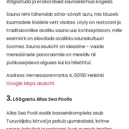
lõõgastuda ja erakordseid saunaelamusi kogeda.
Sauna nimi tähendab sõna-sõnalt auru, mis tõuseb
kuumadele kividele vett visates. Löyly on restorani ja
traditsioonilise avaliku sauna uus kontseptsioon, mille
eesmärk on elavdada avalikku saunakultuuri
Soomes. Sauna asukoht on ideaalne – vaade
mereäärsele panoraamile on meeldiv nii
puhkusepäeva alguses kui ka hilisõhtul.
Aadress: Hernesaarenranta 4, 00150 Helsinki
Google Maps asukoht
3.
Lõõgastu Allas Sea Poolis
Allas Sea Pooli avalik basseinikompleks asub
Turuväljaku kõrval ja pakub ujumisalasid, kolme