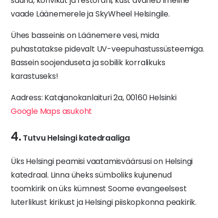
sauna, kohvikut ja restorani, kust avaneb imeline
vaade Läänemerele ja SkyWheel Helsingile.
Ühes basseinis on Läänemere vesi, mida
puhastatakse pidevalt UV-veepuhastussüsteemiga.
Bassein soojenduseta ja sobilik korralikuks
karastuseks!
Aadress: Katajanokanlaituri 2a, 00160 Helsinki
Google Maps asukoht
4.
Tutvu Helsingi katedraaliga
Üks Helsingi peamisi vaatamisväärsusi on Helsingi
katedraal. Linna üheks sümboliks kujunenud
toomkirik on üks kümnest Soome evangeelsest
luterlikust kirikust ja Helsingi piiskopkonna peakirik.