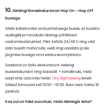
10.
Helsingi linnaekskursioon Hop On – Hop Off
bussiga
Sõida kahekordse avatud katusega bussis, et kuulata
audiogiidi ja mööduda Helsingi põhilistest
vaatamisväärustest. Pilet kehtib 24/48 h ning võid
alati bussilt maha tulla, veidi ringi vaadata ja siis
järgmise bussiga oma ekskursiooni jätkata.
Saadaval on kaks ekskursiooni: Helsingi
bussiekskursion ning bussisõit + kanalikruiis, mida
saad ette osta internetist
City Sightseeing
lehelt.
Sõidud toimuvad kell 10.00 – 16.00. Buss teeb kokku 19
peatust.
Kas sul on häid soovitusi, mida Helsingis teha?