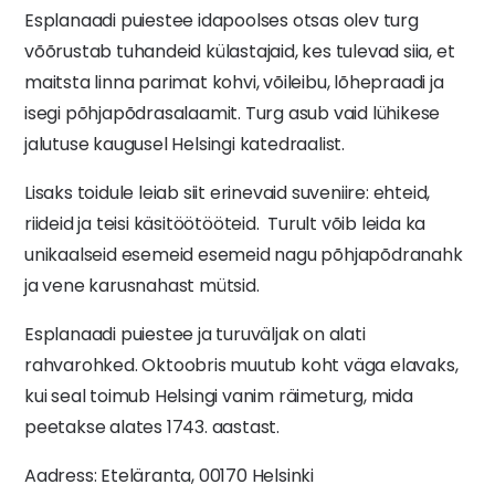
Esplanaadi puiestee idapoolses otsas olev turg
võõrustab tuhandeid külastajaid, kes tulevad siia, et
maitsta linna parimat kohvi, võileibu, lõhepraadi ja
isegi põhjapõdrasalaamit. Turg asub vaid lühikese
jalutuse kaugusel Helsingi katedraalist.
Lisaks toidule leiab siit erinevaid suveniire: ehteid,
riideid ja teisi käsitöötööteid. Turult võib leida ka
unikaalseid esemeid esemeid nagu põhjapõdranahk
ja vene karusnahast mütsid.
Esplanaadi puiestee ja turuväljak on alati
rahvarohked. Oktoobris muutub koht väga elavaks,
kui seal toimub Helsingi vanim räimeturg, mida
peetakse alates 1743. aastast.
Aadress: Eteläranta, 00170 Helsinki