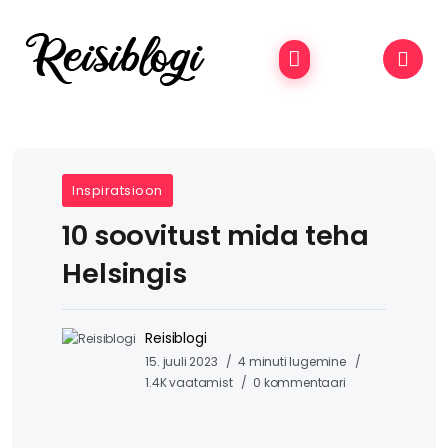
Inspiratsioon
10 soovitust mida teha
Helsingis
Reisiblogi
15. juuli 2023
4 minuti lugemine
1.4K vaatamist
0 kommentaari