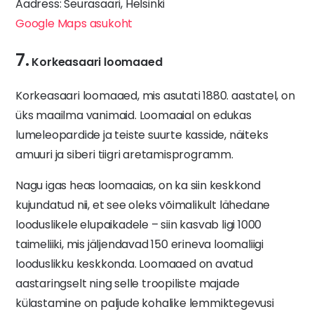
Aadress: Seurasaari, Helsinki
Google Maps asukoht
7.
Korkeasaari loomaaed
Korkeasaari loomaaed, mis asutati 1880. aastatel, on
üks maailma vanimaid. Loomaaial on edukas
lumeleopardide ja teiste suurte kasside, näiteks
amuuri ja siberi tiigri aretamisprogramm.
Nagu igas heas loomaaias, on ka siin keskkond
kujundatud nii, et see oleks võimalikult lähedane
looduslikele elupaikadele – siin kasvab ligi 1000
taimeliiki, mis jäljendavad 150 erineva loomaliigi
looduslikku keskkonda. Loomaaed on avatud
aastaringselt ning selle troopiliste majade
külastamine on paljude kohalike lemmiktegevusi