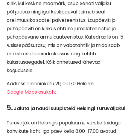
Kirik, kui keskne maamärk, asub Senati väljaku
põhjaosas ning igal keskpäeval toimub seal
orelimuusika saatel palveteenistus. Laupäeviti ja
pühapäeviti on kirikus õhtune jumalateenistus ja
pühapäevane armulauateenistus. Katedraalis on 5
€sissepääsutasu, mis on vabatahtlik ja mida saab
maksta iseteeninduskassas ning kehtib
külastusaegadel. Kõik annetused lähevad
kogudusele.
Aadress: Unioninkatu 29, 00170 Helsinki
Google Maps asukoht
5.
Jaluta ja naudi suupisteid Helsingi Turuväljakul
Turuväljak on Helsingis populaarne värske toiduga
kohvikute koht. Iga päev kella 8.00-17.00 avatud