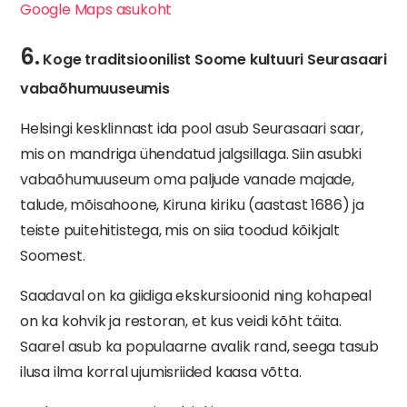
Google Maps asukoht
6.
Koge traditsioonilist Soome kultuuri Seurasaari
vabaõhumuuseumis
Helsingi kesklinnast ida pool asub Seurasaari saar,
mis on mandriga ühendatud jalgsillaga. Siin asubki
vabaõhumuuseum oma paljude vanade majade,
talude, mõisahoone, Kiruna kiriku (aastast 1686) ja
teiste puitehitistega, mis on siia toodud kõikjalt
Soomest.
Saadaval on ka giidiga ekskursioonid ning kohapeal
on ka kohvik ja restoran, et kus veidi kõht täita.
Saarel asub ka populaarne avalik rand, seega tasub
ilusa ilma korral ujumisriided kaasa võtta.