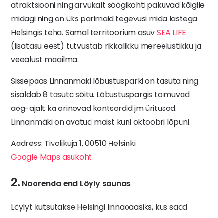
atraktsiooni ning arvukalt söögikohti pakuvad kõigile
midagi ning on üks parimaid tegevusi mida lastega
Helsingis teha. Samal territoorium asuv
SEA LIFE
(lisatasu eest) tutvustab rikkalikku mereelustikku ja
veealust maailma.
Sissepääs Linnanmäki lõbustusparki on tasuta ning
sisaldab 8 tasuta sõitu. Lõbustuspargis toimuvad
aeg-ajalt ka erinevad kontserdid jm üritused.
Linnanmäki on avatud maist kuni oktoobri lõpuni.
Aadress: Tivolikuja 1, 00510 Helsinki
Google Maps asukoht
2.
Noorenda end Löyly saunas
Löylyt kutsutakse Helsingi linnaoaasiks, kus saad