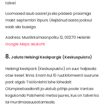
talvel.
Loomaaed asub saarel ja siia pääseb praamiga
maist septembri lõpuni. Ülejäänud aasta jooksul
saab siia bussiga.
Aadress: Mustikkamaanpolku 12, 00270 Helsinki
Google Maps asukoht
8.
Jaluta Helsingi Keskpargis (Keskuspuisto)
Helsingi keskpark (Keskuspuisto) on suur haljasala
otse keset linna. Enam kui 10 ruutkilomeetri suurune
park algab Töölönlahti lahe lähedalt
Olümpiastaadionilt ja ulatub põhja poole Vantaa
kogukonda Paloheinä metsa juures, kus on talvel ka
lai murdmaasuusatamisala.