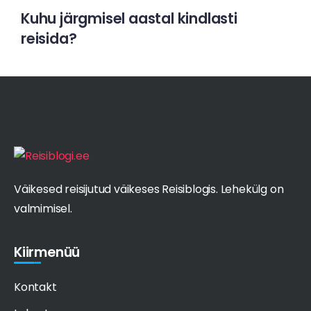
2
721
4
Kuhu järgmisel aastal kindlasti
reisida?
Väikesed reisijutud väikeses Reisiblogis. Lehekülg on
valmimisel.
Kiirmenüü
Kontakt