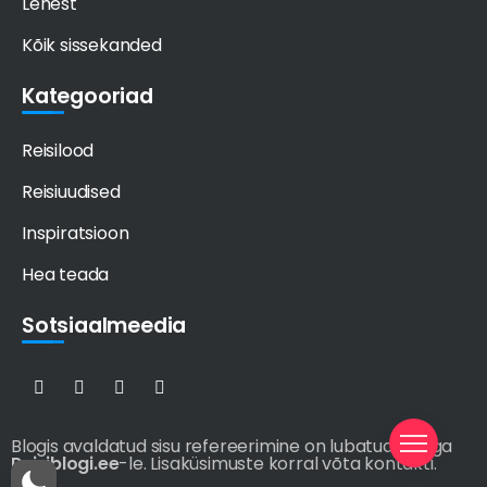
Lehest
Kõik sissekanded
Kategooriad
Reisilood
Reisiuudised
Inspiratsioon
Hea teada
Sotsiaalmeedia
Blogis avaldatud sisu refereerimine on lubatud viitega
Reisiblogi.ee
-le. Lisaküsimuste korral võta kontakti.