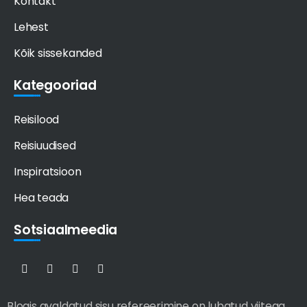
Kontakt
Lehest
Kõik sissekanded
Kategooriad
Reisilood
Reisiuudised
Inspiratsioon
Hea teada
Sotsiaalmeedia
Blogis avaldatud sisu refereerimine on lubatud viitega