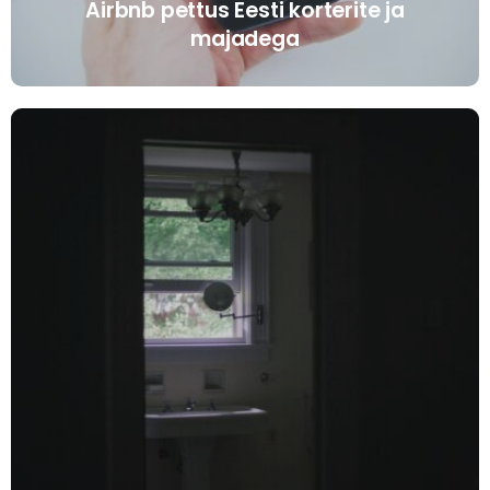
Airbnb pettus Eesti korterite ja
majadega