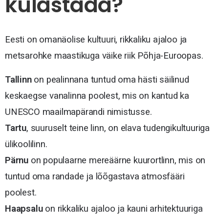
külastada?
Eesti on omanäolise kultuuri, rikkaliku ajaloo ja
metsarohke maastikuga väike riik Põhja-Euroopas.
Tallinn
on pealinnana tuntud oma hästi säilinud
keskaegse vanalinna poolest, mis on kantud ka
UNESCO maailmapärandi nimistusse.
Tartu
, suuruselt teine linn, on elava tudengikultuuriga
ülikoolilinn.
Pärnu
on populaarne mereäärne kuurortlinn, mis on
tuntud oma randade ja lõõgastava atmosfääri
poolest.
Haapsalu
on rikkaliku ajaloo ja kauni arhitektuuriga